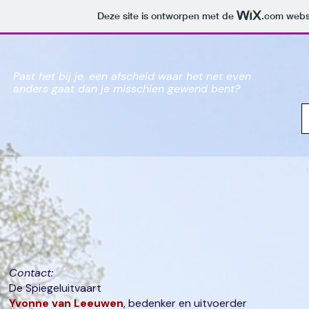
Deze site is ontworpen met de
.com
websi
Past het bij je, een afscheid waar het net even
anders gaat dan je misschien gewend bent?
Contact:
De Spiegeluitvaart
Yvonne van Leeuwen
, bedenker en uitvoerder