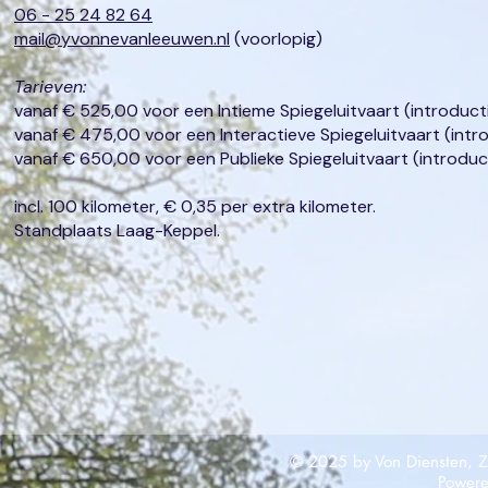
06 - 25 24 82 64
mail@yvonnevanleeuwen.nl
(voorlopig)
Tarieven:
vanaf € 525,00 voor een Intieme Spiegeluitvaart (introducti
vanaf € 475,00 voor een Interactieve Spiegeluitvaart (intro
vanaf
€ 650,00 voor een Publieke Spiegeluitvaart (introduct
incl. 100 kilometer, € 0,35 per extra kilometer.
Standplaats Laag-Keppel.
© 2025 by Von Diensten, Zo
Powere